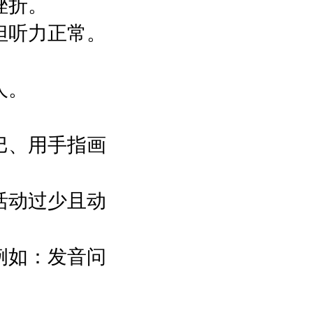
挫折。
但听力正常。
人。
巴、用手指画
活动过少且动
例如：发音问