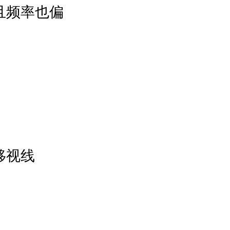
且频率也偏
移视线