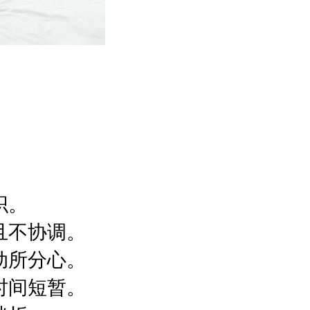
织。
且不协调。
动所分心。
时间短暂。